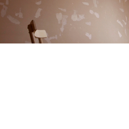
LA CHAISE 2002
Au 19° siècle la chaise est un objet récurrent dans les mises en scènes photographiques. Elles permettaient au modèle de rester bien en place pendant les longs temps de poses. Ici le modèle a disparu transformé en autant de traces légères, plumes de plâtres dessinées au mur. Tirage jet d'encre contrecollé sur dibond, 20x30 cm