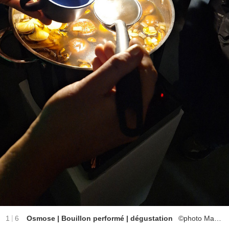
|
1
6
Osmose | Bouillon performé | dégustation
©photo Marlène Cotelette