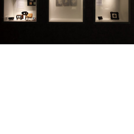
Shitake | 2019
Ensemble de 9 sporées sur aluminium au format 16x20 cm | vue d'exposition à l'Espace Batut | Labruguières (Tarn) | 2019