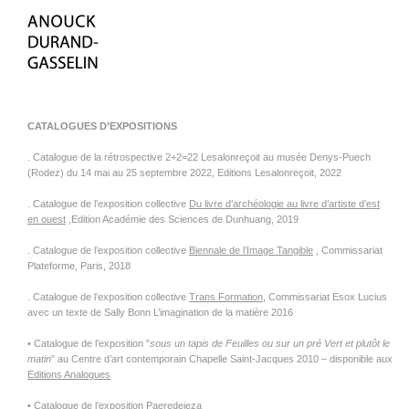
CATALOGUES D’EXPOSITIONS
. Catalogue de la rétrospective 2+2=22 Lesalonreçoit au musée Denys-Puech
(Rodez) du 14 mai au 25 septembre 2022, Editions Lesalonreçoit, 2022
. Catalogue de l’exposition collective
Du livre d’archéologie au livre d’artiste d’est
en ouest
,Edition Académie des Sciences de Dunhuang, 2019
. Catalogue de l’exposition collective
Biennale de l’Image Tangible
, Commissariat
Plateforme, Paris, 2018
. Catalogue de l’exposition collective
Trans Formation
, Commissariat Esox Lucius
avec un texte de Sally Bonn L’imagination de la matière 2016
• Catalogue de l’exposition ”
sous un tapis de Feuilles ou sur un pré Vert et plutôt le
matin
” au Centre d’art contemporain Chapelle Saint-Jacques 2010 – disponible aux
Editions Analogues
• Catalogue de l’exposition
Paeredeieza