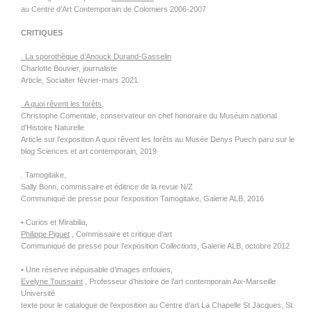
au Centre d’Art Contemporain de Colomiers 2006-2007
CRITIQUES
. La sporothèque d’Anouck Durand-Gasselin
Charlotte Bouvier, journaliste
Article, Socialter février-mars 2021
. A quoi rêvent les forêts,
Christophe Comentale, conservateur en chef honoraire du Muséum national
d’Histoire Naturelle
Article sur l’exposition A quoi rêvent les forêts au Musée Denys Puech paru sur le
blog Sciences et art contemporain, 2019
. Tamogitake,
Sally Bonn, commissaire et éditrice de la revue N/Z
Communiqué de presse pour l’exposition Tamogitake, Galerie
ALB
, 2016
• Curios et Mirabilia,
Philippe Piguet
, Commissaire et critique d’art
Communiqué de presse pour l’exposition
Collections
, Galerie
ALB
, octobre 2012
• Une réserve inépuisable d’images enfouies,
Evelyne Toussaint
, Professeur d’histoire de l’art contemporain Aix-Marseille
Université
texte pour le catalogue de l’exposition au Centre d’art La Chapelle St Jacques, St